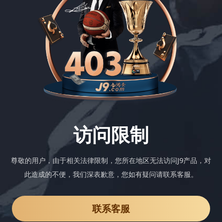
访问限制
尊敬的用户，由于相关法律限制，您所在地区无法访问J9产品，对
此造成的不便，我们深表歉意，您如有疑问请联系客服。
联系客服