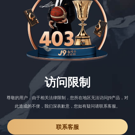
访问限制
尊敬的用户，由于相关法律限制，您所在地区无法访问J9产品，对
此造成的不便，我们深表歉意，您如有疑问请联系客服。
联系客服