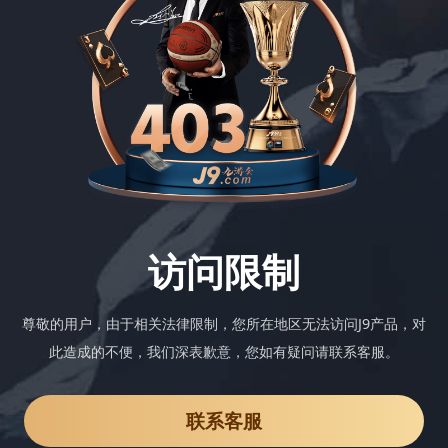
访问限制
尊敬的用户，由于相关法律限制，您所在地区无法访问J9产品，对
此造成的不便，我们深表歉意，您如有疑问请联系客服。
联系客服