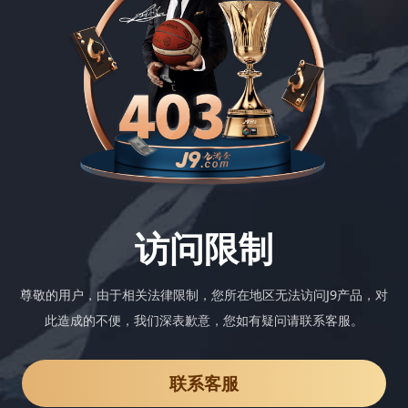
访问限制
尊敬的用户，由于相关法律限制，您所在地区无法访问J9产品，对
此造成的不便，我们深表歉意，您如有疑问请联系客服。
联系客服