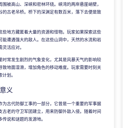
周围被高山、深峡和密林环绕。峡湾的两岸悬崖峭壁，
谷的古老吊桥。桥下的深渊足有数百米，落下去便是致
这些地方藏匿着大量的资源和怪物。玩家如果探索这些
可能遭遇强大的敌人。在这些山洞中，天然的水流和岩
需灵活应对。
里时常发生剧烈的气象变化，尤其是风暴天气的影响较
导致地面湿滑，增加角色的移动难度。玩家需要时刻关
索计划。
化意义
作为古代防御工事的一部分，它曾是一个重要的军事据
支古老的守卫军团建立，用来防御外敌入侵。随着时间
多传说和谜题的发源地。